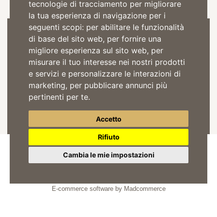
tecnologie di tracciamento per migliorare
la tua esperienza di navigazione per i
seguenti scopi:
per abilitare le funzionalità
Iscriviti alla Newsletter
di base del sito web
,
per fornire una
migliore esperienza sul sito web
,
per
misurare il tuo interesse nei nostri prodotti
e servizi e personalizzare le interazioni di
marketing
,
per pubblicare annunci più
Acconsento il trattamento dei dati per comunicazioni pubblicitarie in
pertinenti per te
.
accordo alla
privacy policy
ISCRIVITI
Accetto
Rifiuto
Cambia le mie impostazioni
© 2026
Tre Secoli SCA
Partita Iva: 01442010052
E-commerce software by Madcommerce