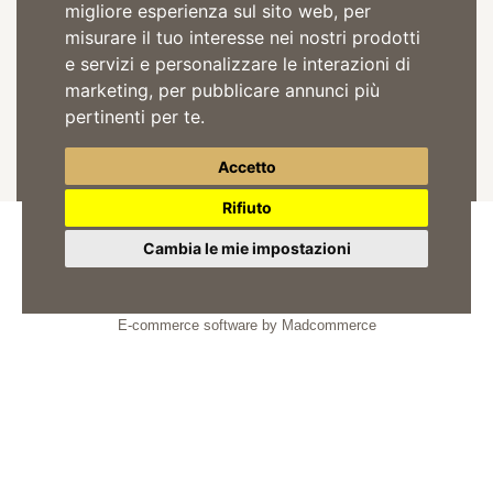
migliore esperienza sul sito web
,
per
misurare il tuo interesse nei nostri prodotti
e servizi e personalizzare le interazioni di
marketing
,
per pubblicare annunci più
Acconsento il trattamento dei dati per comunicazioni pubblicitarie in
pertinenti per te
.
accordo alla
privacy policy
ISCRIVITI
Accetto
Rifiuto
Cambia le mie impostazioni
© 2026
Tre Secoli SCA
Partita Iva: 01442010052
E-commerce software by Madcommerce