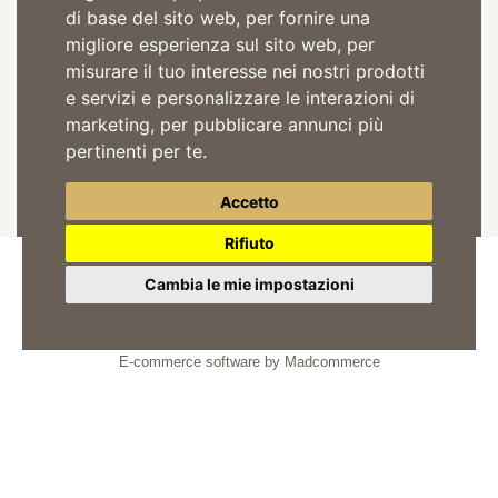
Iscriviti alla Newsletter
di base del sito web
,
per fornire una
migliore esperienza sul sito web
,
per
misurare il tuo interesse nei nostri prodotti
e servizi e personalizzare le interazioni di
marketing
,
per pubblicare annunci più
Acconsento il trattamento dei dati per comunicazioni pubblicitarie in
pertinenti per te
.
accordo alla
privacy policy
ISCRIVITI
Accetto
Rifiuto
Cambia le mie impostazioni
© 2026
Tre Secoli SCA
Partita Iva: 01442010052
E-commerce software by Madcommerce