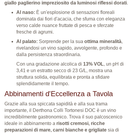
giallo paglierino impreziosito da luminosi riflessi dorati
.
Al naso:
È un'esplosione di sensazioni floreali
dominata dai fiori d'acacia, che sfuma con eleganza
verso calde nuance fruttate di pesca e sferzate
fresche di agrumi
.
Al palato:
Sorprende per la sua
ottima mineralità
,
rivelandosi un vino sapido, avvolgente, profondo e
dalla persistenza straordinaria
.
Con una gradazione alcolica di
13% VOL
, un pH di
3,41 e un estratto secco di 23 G/L, mostra una
struttura solida, equilibrata e pronta a sfidare
splendidamente il tempo
.
Abbinamenti d'Eccellenza a Tavola
Grazie alla sua spiccata sapidità e alla sua trama
importante, il Derthona Colli Tortonesi DOC è un vino
incredibilmente gastronomico
. Trova il suo palcoscenico
ideale in abbinamento a
risotti cremosi, ricche
preparazioni di mare, carni bianche e grigliate
sia di