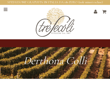
SPEDIZIONE GRATUITA IN ITALIA DA 180 EURO (isole minori escluse)
Derthona Colli
Tortonesi DOC