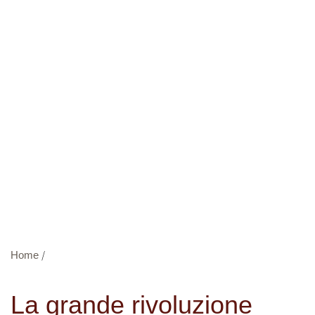
Timorasso Tre Secoli: Il
Nuovo Bianco
Home
/
La grande rivoluzione