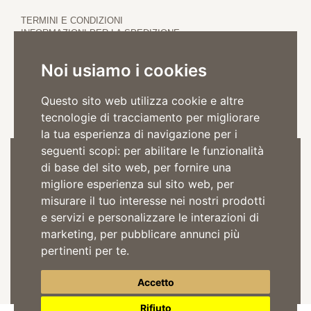
TERMINI E CONDIZIONI
INFORMAZIONI PER LA SPEDIZIONE
PRIVACY POLICY
COOKIE POLICY
Noi usiamo i cookies
Questo sito web utilizza cookie e altre
tecnologie di tracciamento per migliorare
la tua esperienza di navigazione per i
seguenti scopi:
per abilitare le funzionalità
Iscriviti alla Newsletter
di base del sito web
,
per fornire una
migliore esperienza sul sito web
,
per
misurare il tuo interesse nei nostri prodotti
e servizi e personalizzare le interazioni di
marketing
,
per pubblicare annunci più
Acconsento il trattamento dei dati per comunicazioni pubblicitarie in
pertinenti per te
.
accordo alla
privacy policy
ISCRIVITI
Accetto
Rifiuto