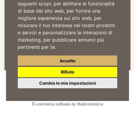
seguenti scopi:
per abilitare le funzionalità
Iscriviti alla Newsletter
di base del sito web
,
per fornire una
migliore esperienza sul sito web
,
per
misurare il tuo interesse nei nostri prodotti
e servizi e personalizzare le interazioni di
marketing
,
per pubblicare annunci più
Acconsento il trattamento dei dati per comunicazioni pubblicitarie in
pertinenti per te
.
accordo alla
privacy policy
ISCRIVITI
Accetto
Rifiuto
Cambia le mie impostazioni
© 2026
Tre Secoli SCA
Partita Iva: 01442010052
E-commerce software by Madcommerce