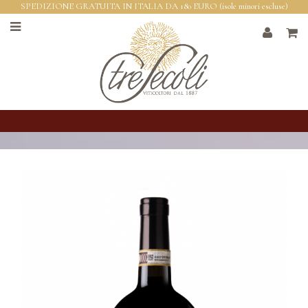
SPEDIZIONE GRATUITA IN ITALIA DA 180 EURO (isole minori escluse)