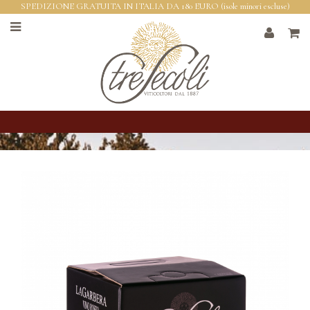
SPEDIZIONE GRATUITA IN ITALIA DA 180 EURO (isole minori escluse)