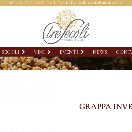
SPEDIZIONE GRATUITA IN ITALIA DA 180 EURO (isole minori escluse)
 SECOLI
VINI
EVENTI
NEWS
CONT
GRAPPA INVE