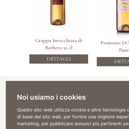
Grappa Invecchiata di
Piemonte DO
Barbera 50 cl
Pass
DETTAGLI
DETT
Cantina
Viticoltor
Noi usiamo i cookies
Via Stazi
Tel: +39 
Fax: +39
Questo sito web utilizza cookie e altre tecnologie 
di base del sito web
,
per fornire una migliore esper
Via Roma
Tel: +39 
marketing
,
per pubblicare annunci più pertinenti pe