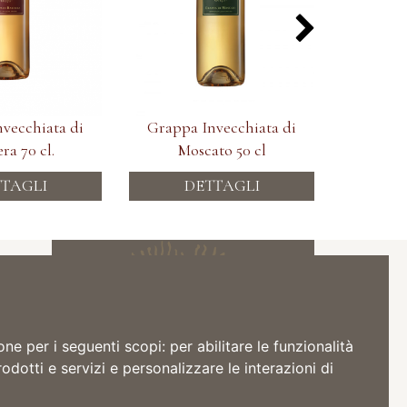
vecchiata di
Grappa Invecchiata di
Moggio V
ra 70 cl.
Moscato 50 cl
D
TAGLI
DETTAGLI
Iscriviti alla Newsletter
NE
one per i seguenti scopi:
per abilitare le funzionalità
rodotti e servizi e personalizzare le interazioni di
Acconsento il trattamento dei dati per
comunicazioni pubblicitarie in accordo alla
privacy policy