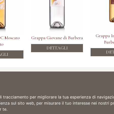
Grappa In
C Moscato
Grappa Giovane di Barbera
Barbe
ito
DETTAGLI
DET
AGLI
 Tre Secoli SCA
Informazioni
i in Piemonte dal 1887
one 15 - 14046 Mombaruzzo (AT)
TERMINI E CONDIZIONI
0141.77019
INFORMAZIONI PER LA SPEDIZIO
 0141.774445
PRIVACY POLICY
di tracciamento per migliorare la tua esperienza di navigazi
COOKIE POLICY
ienza sul sito web
,
per misurare il tuo interesse nei nostri p
 2, 15010 Ricaldone AL
0144.74119
r te
.